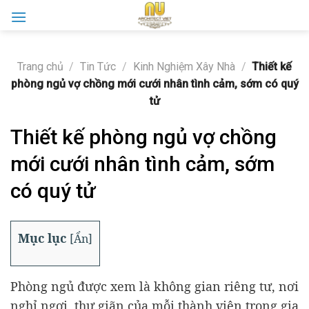
Skip
to
content
Trang chủ
/
Tin Tức
/
Kinh Nghiệm Xây Nhà
/
Thiết kế
phòng ngủ vợ chồng mới cưới nhân tình cảm, sớm có quý
tử
Thiết kế phòng ngủ vợ chồng
mới cưới nhân tình cảm, sớm
có quý tử
Mục lục
[
Ẩn
]
Phòng ngủ được xem là không gian riêng tư, nơi
nghỉ ngơi, thư giãn của mỗi thành viên trong gia