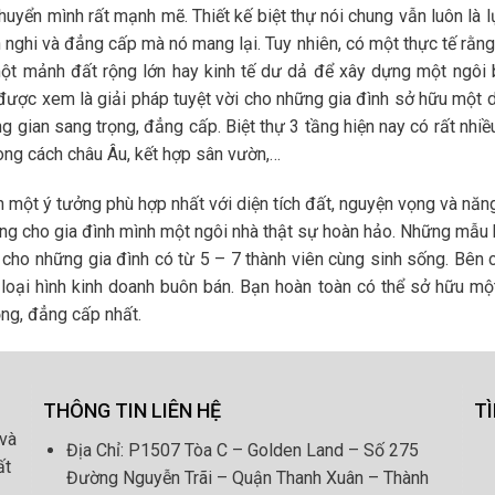
yển mình rất mạnh mẽ. Thiết kế biệt thự nói chung vẫn luôn là 
n nghi và đẳng cấp mà nó mang lại. Tuy nhiên, có một thực tế rằn
ột mảnh đất rộng lớn hay kinh tế dư dả để xây dựng một ngôi b
được xem là giải pháp tuyệt vời cho những gia đình sở hữu một d
gian sang trọng, đẳng cấp. Biệt thự 3 tầng hiện nay có rất nhi
hong cách châu Âu, kết hợp sân vườn,…
h một ý tưởng phù hợp nhất với diện tích đất, nguyện vọng và năng
ựng cho gia đình mình một ngôi nhà thật sự hoàn hảo. Những mẫu 
o cho những gia đình có từ 5 – 7 thành viên cùng sinh sống. Bên
c loại hình kinh doanh buôn bán. Bạn hoàn toàn có thể sở hữu m
ọng, đẳng cấp nhất.
THÔNG TIN LIÊN HỆ
T
và
Địa Chỉ: P1507 Tòa C – Golden Land – Số 275
ất
Đường Nguyễn Trãi – Quận Thanh Xuân – Thành