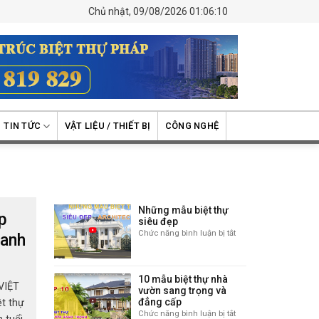
Chủ nhật, 09/08/2026 01:06:10
TIN TỨC
VẬT LIỆU / THIẾT BỊ
CÔNG NGHỆ
Những mẫu biệt thự
p
siêu đẹp
Chức năng bình luận bị tắt
ở
danh
Những
mẫu
biệt
10 mẫu biệt thự nhà
thự
VIỆT
vườn sang trọng và
siêu
đẳng cấp
t thự
đẹp
Chức năng bình luận bị tắt
ở