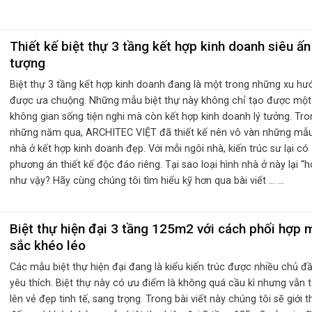
Thiết kế biệt thự 3 tầng kết hợp kinh doanh siêu ấn
tượng
Biệt thự 3 tầng kết hợp kinh doanh đang là một trong những xu hư
được ưa chuộng. Những mẫu biệt thự này không chỉ tạo được một
không gian sống tiện nghi mà còn kết hợp kinh doanh lý tưởng. Tro
những năm qua, ARCHITEC VIỆT đã thiết kế nên vô vàn những mẫ
nhà ở kết hợp kinh doanh đẹp. Với mỗi ngôi nhà, kiến trúc sư lại có
phương án thiết kế độc đáo riêng. Tại sao loại hình nhà ở này lại “h
như vậy? Hãy cùng chúng tôi tìm hiểu kỹ hơn qua bài viết ... ...
Biệt thự hiện đại 3 tầng 125m2 với cách phối hợp 
sắc khéo léo
Các mẫu biệt thự hiện đại đang là kiểu kiến trúc được nhiều chủ đ
yêu thích. Biệt thự này có ưu điểm là không quá cầu kì nhưng vẫn 
lên vẻ đẹp tinh tế, sang trọng. Trong bài viết này chúng tôi sẽ giới t