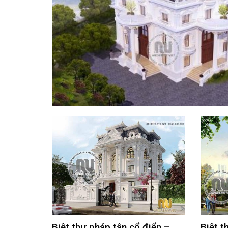
Biệt thự pháp tân cổ điển –
Biệt t