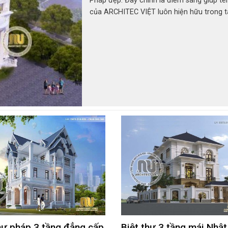
Pháp đẹp. Đây chính là điểm sáng giúp tên
của ARCHITEC VIỆT luôn hiện hữu trong 
thức các gia chủ ở khắp mọi miền khi nhắ
những căn biệt thự đẳng cấp. Mỗi căn biệ
được “trình làng” là bao tâm huyết cũng 
đầu tư chất xám của đội ngũ kiến trúc sư
chúng tôi. Những ngày qua, chúng tôi đã
được không ít những lời tư vấn thiết kế bi
Pháp đẹp. Bởi vậy, ... ...
hự pháp 3 tầng đẳng cấp
Biệt thự 3 tầng mái Nhật