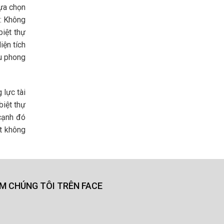
lựa chọn
g: Không
iệt thự
iện tích
ều phong
 lực tài
biệt thự
 cạnh đó
ột không
ÌM CHÚNG TÔI TRÊN FACE