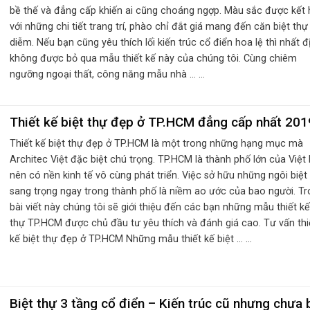
bề thế và đẳng cấp khiến ai cũng choáng ngợp. Màu sắc được kết 
với những chi tiết trang trí, phào chỉ đắt giá mang đến căn biệt thự
diễm. Nếu bạn cũng yêu thích lối kiến trúc cổ điển hoa lệ thì nhất đ
không được bỏ qua mẫu thiết kế này của chúng tôi. Cùng chiêm
ngưỡng ngoại thất, công năng mẫu nhà ... ...
Thiết kế biệt thự đẹp ở TP.HCM đẳng cấp nhất 201
Thiết kế biệt thự đẹp ở TP.HCM là một trong những hạng mục mà
Architec Việt đặc biệt chú trọng. TP.HCM là thành phố lớn của Việ
nên có nền kinh tế vô cùng phát triển. Việc sở hữu những ngôi biệt
sang trọng ngay trong thành phố là niềm ao ước của bao người. T
bài viết này chúng tôi sẽ giới thiệu đến các bạn những mẫu thiết kế
thự TP.HCM được chủ đầu tư yêu thích và đánh giá cao. Tư vấn thi
kế biệt thự đẹp ở TP.HCM Những mẫu thiết kế biệt ... ...
Biệt thự 3 tầng cổ điển – Kiến trúc cũ nhưng chưa 