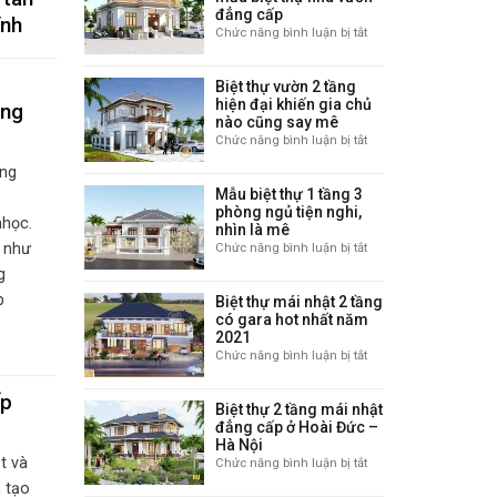
nhất
đẳng cấp
ĩnh
Việt
Chức năng bình luận bị tắt
ở
Nam
Chiêm
ngưỡng
Biệt thự vườn 2 tầng
những
hiện đại khiến gia chủ
ông
mẫu
nào cũng say mê
biệt
Chức năng bình luận bị tắt
ở
thự
Biệt
nhà
ọng
thự
vườn
Mẫu biệt thự 1 tầng 3
vườn
đẳng
phòng ngủ tiện nghi,
2
nhọc.
cấp
nhìn là mê
tầng
h như
Chức năng bình luận bị tắt
ở
hiện
Mẫu
g
đại
biệt
khiến
p
Biệt thự mái nhật 2 tầng
thự
gia
có gara hot nhất năm
1
chủ
2021
tầng
nào
Chức năng bình luận bị tắt
ở
3
cũng
Biệt
phòng
say
thự
ấp
ngủ
mê
Biệt thự 2 tầng mái nhật
mái
tiện
đẳng cấp ở Hoài Đức –
nhật
nghi,
Hà Nội
2
nhìn
t và
Chức năng bình luận bị tắt
ở
tầng
là
Biệt
 tạo
có
mê