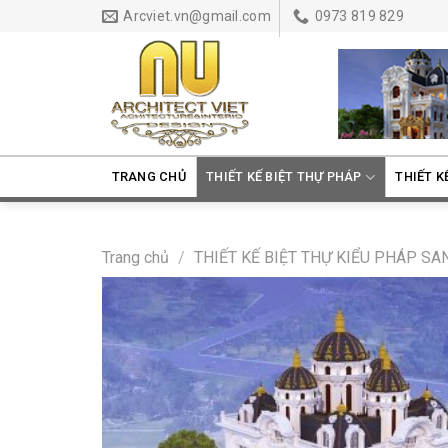
Skip
Arcviet.vn@gmail.com
0973 819 829
to
content
TRANG CHỦ
THIẾT KẾ BIỆT THỰ PHÁP
THIẾT K
Trang chủ
/
THIẾT KẾ BIỆT THỰ KIỂU PHÁP S