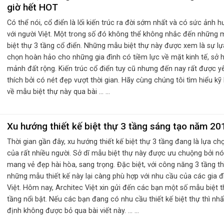
giờ hết HOT
Có thể nói, cổ điển là lối kiến trúc ra đời sớm nhất và có sức ảnh 
với người Việt. Một trong số đó không thể không nhắc đến những 
biệt thự 3 tầng cổ điển. Những mẫu biệt thự này được xem là sự lự
chọn hoàn hảo cho những gia đình có tiềm lực về mặt kinh tế, sở 
mảnh đất rộng. Kiến trúc cổ điển tuy cũ nhưng đến nay rất được y
thích bởi có nét đẹp vượt thời gian. Hãy cùng chúng tôi tìm hiểu kỹ
về mẫu biệt thự này qua bài ... ...
Xu hướng thiết kế biệt thự 3 tầng sáng tạo năm 20
Thời gian gần đây, xu hướng thiết kế biệt thự 3 tầng đang là lựa ch
của rất nhiều người. Sở dĩ mẫu biệt thự này được ưu chuộng bởi nó
mang vẻ đẹp hài hòa, sang trọng. Đặc biệt, với công năng 3 tầng th
những mẫu thiết kế này lại càng phù hợp với nhu cầu của các gia đ
Việt. Hôm nay, Architec Việt xin gửi đến các bạn một số mẫu biệt t
tầng nổi bật. Nếu các bạn đang có nhu cầu thiết kế biệt thự thì nhấ
định không được bỏ qua bài viết này. ... ...