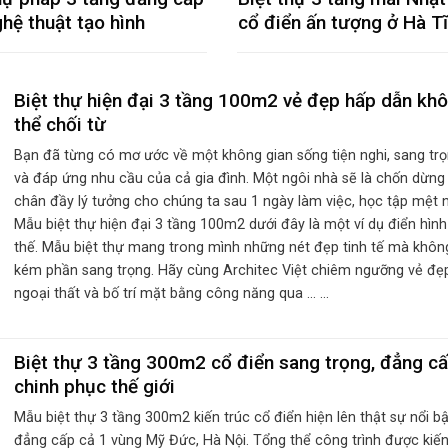
hệ thuật tạo hình
cổ điển ấn tượng ở Hà T
Biệt thự hiện đại 3 tầng 100m2 vẻ đẹp hấp dẫn kh
thể chối từ
Bạn đã từng có mơ ước về một không gian sống tiện nghi, sang tr
và đáp ứng nhu cầu của cả gia đình. Một ngôi nhà sẽ là chốn dừng
chân đầy lý tưởng cho chúng ta sau 1 ngày làm việc, học tập mệt 
Mẫu biệt thự hiện đại 3 tầng 100m2 dưới đây là một ví dụ điển hìn
thế. Mẫu biệt thự mang trong mình những nét đẹp tinh tế mà khôn
kém phần sang trọng. Hãy cùng Architec Việt chiêm ngưỡng vẻ đẹ
ngoại thất và bố trí mặt bằng công năng qua ... ...
Biệt thự 3 tầng 300m2 cổ điển sang trọng, đẳng c
chinh phục thế giới
Mẫu biệt thự 3 tầng 300m2 kiến trúc cổ điển hiện lên thật sự nổi bậ
đẳng cấp cả 1 vùng Mỹ Đức, Hà Nội. Tổng thể công trình được kiến