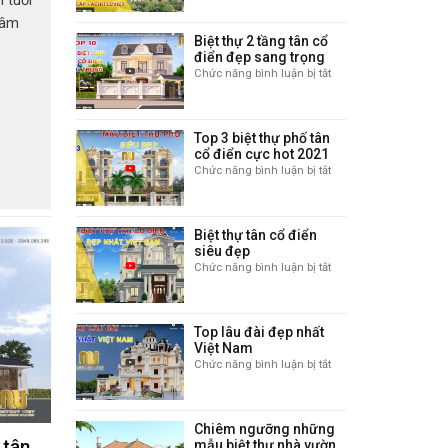
 tuổi
10
tâm
mẫu
Biệt thự 2 tầng tân cổ
biệt
c về
điển đẹp sang trọng
thự
t thự
Chức năng bình luận bị tắt
ở
nhà
Biệt
như sự
vườn
thự
sang
2
trọng
Top 3 biệt thự phố tân
 nhận
tầng
và
cổ điển cực hot 2021
tân
ệt thự
đẳng
Chức năng bình luận bị tắt
ở
cổ
cấp
Top
điển
3
đẹp
biệt
sang
Biệt thự tân cổ điển
thự
trọng
siêu đẹp
phố
Chức năng bình luận bị tắt
ở
tân
Biệt
cổ
thự
điển
tân
cực
Top lâu đài đẹp nhất
cổ
hot
Việt Nam
điển
2021
Chức năng bình luận bị tắt
ở
siêu
Top
đẹp
lâu
đài
Chiêm ngưỡng những
đẹp
 tân
mẫu biệt thự nhà vườn