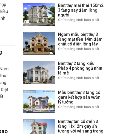
thự
gara
hợp
Biệt thự mái thái 150m2
2
hot
3 tầng say đắm lòng
 kiều
tầng
nhất
người
mái
ịnh
năm
Chức năng bình luận bị tắt
ở
nhật
2021
Biệt
đẳng
thự
cấp
Ngắm mẫu biệt thự 3
mái
ở
tầng mặt tiền 14m đậm
thái
Hoài
chất cổ điển lộng lẫy
150m2
Đức
Chức năng bình luận bị tắt
ở
3
9
–
Ngắm
tầng
Hà
mẫu
say
Nội
Biệt thự 2 tầng kiểu
biệt
đắm
Pháp 4 phòng ngủ nhìn
t Nam
thự
lòng
là mê
3
 thự
người
Chức năng bình luận bị tắt
ở
tầng
rong
Biệt
mặt
thự
 biệt
tiền
Mẫu biệt thự 3 tầng có
2
14m
ết
gara kết hợp sân vườn
tầng
đậm
lý tưởng
kiểu
chất
Chức năng bình luận bị tắt
ở
Pháp
cổ
Mẫu
4
điển
biệt
phòng
lộng
Biệt thự tân cổ điển 3
thự
ngủ
lẫy
tầng 11x12m gây ấn
3
nhìn
bao
tượng với vẻ sang trọng
tầng
là