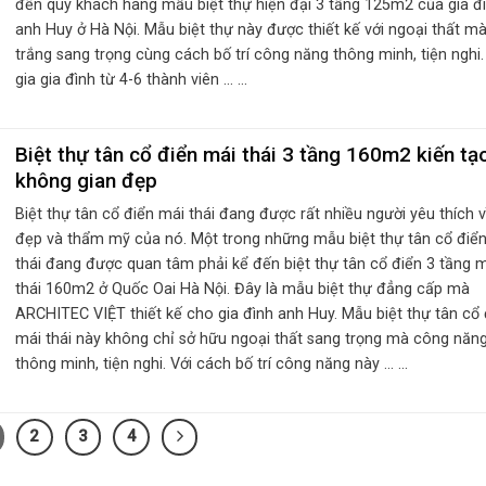
đến quý khách hàng mẫu biệt thự hiện đại 3 tầng 125m2 của gia đ
anh Huy ở Hà Nội. Mẫu biệt thự này được thiết kế với ngoại thất m
trắng sang trọng cùng cách bố trí công năng thông minh, tiện nghi.
gia gia đình từ 4-6 thành viên ... ...
Biệt thự tân cổ điển mái thái 3 tầng 160m2 kiến tạ
không gian đẹp
Biệt thự tân cổ điển mái thái đang được rất nhiều người yêu thích v
đẹp và thẩm mỹ của nó. Một trong những mẫu biệt thự tân cổ điể
thái đang được quan tâm phải kể đến biệt thự tân cổ điển 3 tầng 
thái 160m2 ở Quốc Oai Hà Nội. Đây là mẫu biệt thự đẳng cấp mà
ARCHITEC VIỆT thiết kế cho gia đình anh Huy. Mẫu biệt thự tân cổ 
mái thái này không chỉ sở hữu ngoại thất sang trọng mà công năn
thông minh, tiện nghi. Với cách bố trí công năng này ... ...
2
3
4