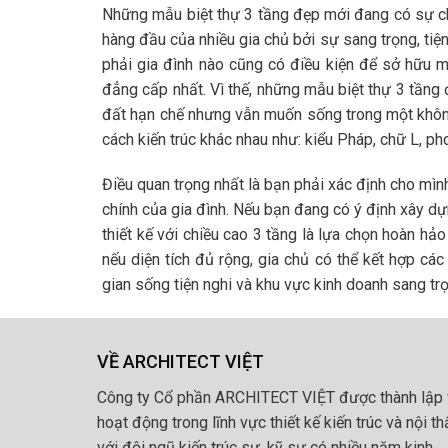
Những mẫu biệt thự 3 tầng đẹp mới đang có sự chu
hàng đầu của nhiều gia chủ bởi sự sang trọng, tiệ
phải gia đình nào cũng có điều kiện để sở hữu m
đẳng cấp nhất. Vì thế, những mẫu biệt thự 3 tầng 
đất hạn chế nhưng vẫn muốn sống trong một không 
cách kiến trúc khác nhau như: kiểu Pháp, chữ L, p
Điều quan trọng nhất là bạn phải xác định cho mìn
chính của gia đình. Nếu bạn đang có ý định xây d
thiết kế với chiều cao 3 tầng là lựa chọn hoàn hả
nếu diện tích đủ rộng, gia chủ có thể kết hợp cá
gian sống tiện nghi và khu vực kinh doanh sang tr
VỀ ARCHITECT VIỆT
Công ty Cổ phần ARCHITECT VIỆT được thành lập 
hoạt động trong lĩnh vực thiết kế kiến trúc và nội th
với đội ngũ kiến trúc sư, kỹ sư có nhiều năm kinh