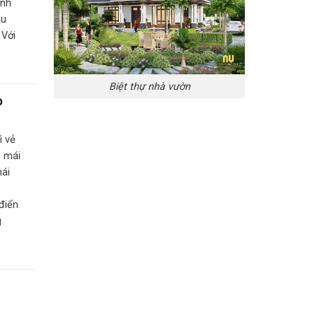
ình
àu
 Với
Biệt thự nhà vườn
o
ì vẻ
n mái
mái
điển
g