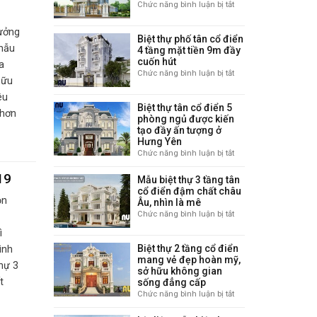
Chức năng bình luận bị tắt
ở
có
mê
Biệt
gara
thự
hưởng
kết
Biệt thự phố tân cổ điển
tân
hợp
mẫu
4 tầng mặt tiền 9m đầy
cổ
sân
cuốn hút
a
điển
vườn
Chức năng bình luận bị tắt
ở
3
hữu
lý
Biệt
tầng
tưởng
êu
thự
11x12m
Biệt thự tân cổ điển 5
phố
 hơn
gây
phòng ngủ được kiến
tân
ấn
tạo đầy ấn tượng ở
cổ
tượng
Hưng Yên
điển
với
Chức năng bình luận bị tắt
ở
4
vẻ
Biệt
tầng
sang
19
thự
Mẫu biệt thự 3 tầng tân
mặt
trọng
tân
cổ điển đậm chất châu
tiền
ọn
Âu, nhìn là mê
cổ
9m
điển
Chức năng bình luận bị tắt
ở
đầy
5
Mẫu
cuốn
ì
phòng
biệt
hút
Biệt thự 2 tầng cổ điển
ình
ngủ
thự
mang vẻ đẹp hoàn mỹ,
được
3
hự 3
sở hữu không gian
kiến
tầng
t
sống đẳng cấp
tạo
tân
Chức năng bình luận bị tắt
ở
đầy
cổ
Biệt
ấn
điển