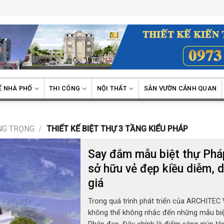
Ế NHÀ PHỐ
THI CÔNG
NỘI THẤT
SÂN VƯỜN CẢNH QUAN
ANG TRỌNG
/
THIẾT KẾ BIỆT THỰ 3 TẦNG KIỂU PHÁP
Say đắm mẫu biệt thự Phá
sở hữu vẻ đẹp kiều diễm, 
giá
Trong quá trình phát triển của ARCHITEC 
không thể không nhắc đến những mẫu biệ