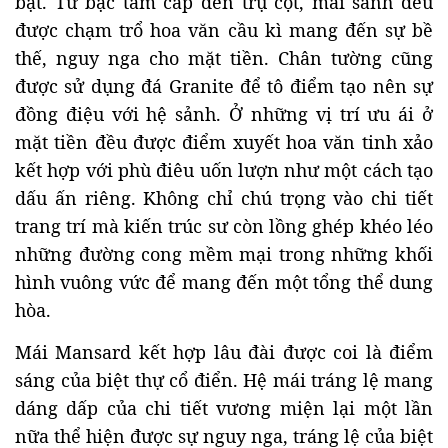
bật. Từ bậc tam cấp đến trụ cột, mái sảnh đều
được chạm trổ hoa văn cầu kì mang đến sự bề
thế, nguy nga cho mặt tiền. Chân tường cũng
được sử dụng đá Granite để tô điểm tạo nên sự
đồng điệu với hệ sảnh. Ở những vị trí ưu ái ở
mặt tiền đều được điểm xuyết hoa văn tinh xảo
kết hợp với phù điêu uốn lượn như một cách tạo
dấu ấn riêng. Không chỉ chú trọng vào chi tiết
trang trí mà kiến trúc sư còn lồng ghép khéo léo
những đường cong mềm mại trong những khối
hình vuông vức để mang đến một tổng thể dung
hòa.
Mái Mansard kết hợp lâu đài được coi là điểm
sáng của biệt thự cổ điển. Hệ mái tráng lệ mang
dáng dấp của chi tiết vương miện lại một lần
nữa thể hiện được sự nguy nga, tráng lệ của biệt