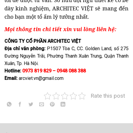
tôi để được tư vấn. Sở hữu đội ngũ thiết kế có bề
dày kinh nghiệm, ARCHITEC VIỆT sẽ mang đến
cho bạn một tổ ấm lý tưởng nhất.
Mọi thông tin chi tiết xin vui lòng liên hệ:
CÔNG TY CỔ PHẦN ARCHITEC VIỆT
Địa chỉ văn phòng:
P1507 Tòa C, CC. Golden Land, số 275
Đường Nguyễn Trãi, Phường Thanh Xuân Trung, Quận Thanh
Xuân, Tp. Hà Nội.
Hotline:
0973 819 829 – 0948 088 388
Email:
arcviet.vn@gmail.com
Rate this post