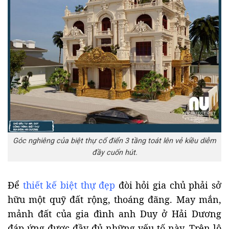
Góc nghiêng của biệt thự cổ điển 3 tầng toát lên vẻ kiều diễm
đầy cuốn hút.
Để
thiết kế biệt thự đẹp
đòi hỏi gia chủ phải sở
hữu một quỹ đất rộng, thoáng đãng. May mắn,
mảnh đất của gia đình anh Duy ở Hải Dương
đáp ứng được đầy đủ những yếu tố này. Trên lô