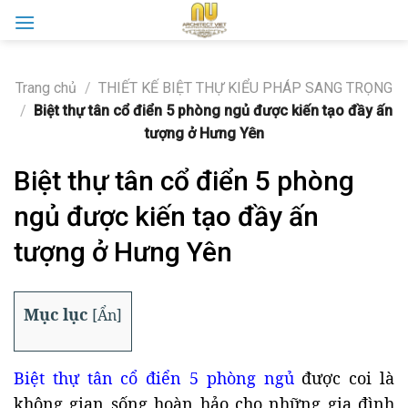
Skip
to
content
Trang chủ
/
THIẾT KẾ BIỆT THỰ KIỂU PHÁP SANG TRỌNG
/
Biệt thự tân cổ điển 5 phòng ngủ được kiến tạo đầy ấn
tượng ở Hưng Yên
Biệt thự tân cổ điển 5 phòng
ngủ được kiến tạo đầy ấn
tượng ở Hưng Yên
Mục lục
[
Ẩn
]
Biệt thự tân cổ điển 5 phòng ngủ
được coi là
không gian sống hoàn hảo cho những gia đình