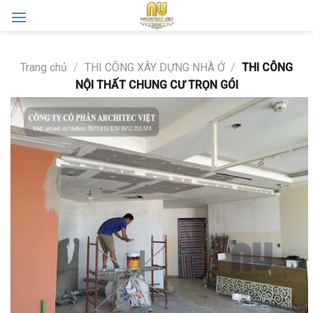
Skip
to
content
Trang chủ
/
THI CÔNG XÂY DỰNG NHÀ Ở
/
THI CÔNG
NỘI THẤT CHUNG CƯ TRỌN GÓI