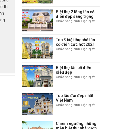
rường
10
c thì
mẫu
Biệt thự 2 tầng tân cổ
biệt
ình
điển đẹp sang trọng
thự
ững
Chức năng bình luận bị tắt
ở
nhà
Biệt
. Bởi
vườn
thự
sang
cạnh
2
trọng
Top 3 biệt thự phố tân
 không
tầng
và
cổ điển cực hot 2021
tân
hội
đẳng
Chức năng bình luận bị tắt
ở
cổ
cấp
i mòn
Top
điển
3
 thì
đẹp
biệt
sang
Biệt thự tân cổ điển
thự
trọng
siêu đẹp
phố
Chức năng bình luận bị tắt
ở
tân
Biệt
cổ
thự
điển
tân
cực
Top lâu đài đẹp nhất
cổ
hot
Việt Nam
điển
2021
Chức năng bình luận bị tắt
ở
siêu
Top
đẹp
lâu
đài
Chiêm ngưỡng những
đẹp
mẫu biệt thự nhà vườn