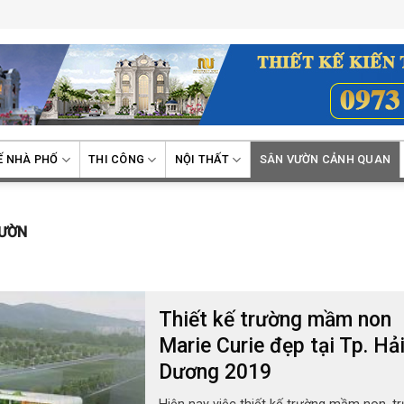
Ế NHÀ PHỐ
THI CÔNG
NỘI THẤT
SÂN VƯỜN CẢNH QUAN
VƯỜN
Thiết kế trường mầm non
Marie Curie đẹp tại Tp. Hả
Dương 2019