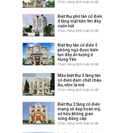
Chức năng bình luận bị tắt
ở
có
mê
Biệt
gara
thự
kết
Biệt thự phố tân cổ điển
tân
hợp
4 tầng mặt tiền 9m đầy
cổ
sân
cuốn hút
điển
vườn
Chức năng bình luận bị tắt
ở
3
lý
Biệt
tầng
tưởng
thự
11x12m
Biệt thự tân cổ điển 5
phố
gây
phòng ngủ được kiến
tân
ấn
tạo đầy ấn tượng ở
cổ
tượng
Hưng Yên
điển
với
Chức năng bình luận bị tắt
ở
4
vẻ
Biệt
tầng
sang
thự
Mẫu biệt thự 3 tầng tân
mặt
trọng
tân
cổ điển đậm chất châu
tiền
Âu, nhìn là mê
cổ
9m
điển
Chức năng bình luận bị tắt
ở
đầy
5
Mẫu
cuốn
phòng
biệt
hút
Biệt thự 2 tầng cổ điển
ngủ
thự
mang vẻ đẹp hoàn mỹ,
được
3
sở hữu không gian
kiến
tầng
sống đẳng cấp
tạo
tân
Chức năng bình luận bị tắt
ở
đầy
cổ
Biệt
ấn
điển