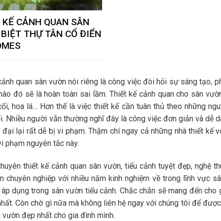
 KẾ CẢNH QUAN SÂN
BIỆT THỰ TÂN CỔ ĐIỂN
OMES
 cảnh quan sân vườn nói riêng là công việc đòi hỏi sự sáng tạo, p
nào đó sẽ là hoàn toàn sai lầm. Thiết kế cảnh quan cho sân vư
 cối, hoa lá… Hơn thế là việc thiết kế cần tuân thủ theo những ng
i. Nhiều người vẫn thường nghĩ đây là công việc đơn giản và dễ d
n đại lại rất dễ bị vi phạm. Thậm chí ngay cả những nhà thiết kế v
 vi phạm nguyên tắc này.
chuyên thiết kế cảnh quan sân vườn, tiểu cảnh tuyệt đẹp, nghệ t
ờn chuyên nghiệp với nhiều năm kinh nghiệm về trong lĩnh vực s
 áp dụng trong sân vườn tiểu cảnh. Chắc chắn sẽ mang đến cho 
hất. Còn chờ gì nữa mà không liên hệ ngay với chúng tôi để được
n vườn đẹp nhất cho gia đình mình.