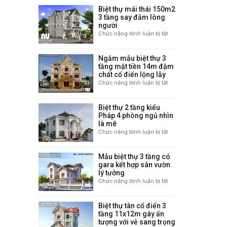
thự
gara
Biệt thự mái thái 150m2
2
hot
3 tầng say đắm lòng
tầng
nhất
người
mái
năm
Chức năng bình luận bị tắt
ở
nhật
2021
Biệt
đẳng
thự
cấp
Ngắm mẫu biệt thự 3
mái
ở
tầng mặt tiền 14m đậm
thái
Hoài
chất cổ điển lộng lẫy
150m2
Đức
Chức năng bình luận bị tắt
ở
3
–
Ngắm
tầng
Hà
mẫu
say
Nội
Biệt thự 2 tầng kiểu
biệt
đắm
Pháp 4 phòng ngủ nhìn
thự
lòng
là mê
3
người
Chức năng bình luận bị tắt
ở
tầng
Biệt
mặt
thự
tiền
Mẫu biệt thự 3 tầng có
2
14m
gara kết hợp sân vườn
tầng
đậm
lý tưởng
kiểu
chất
Chức năng bình luận bị tắt
ở
Pháp
cổ
Mẫu
4
điển
biệt
phòng
lộng
Biệt thự tân cổ điển 3
thự
ngủ
lẫy
tầng 11x12m gây ấn
3
nhìn
tượng với vẻ sang trọng
tầng
là