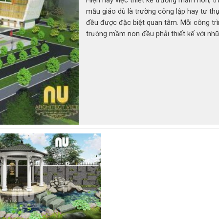
Hiện nay việc thiết kế trường mầm non, t
mẫu giáo dù là trường công lập hay tư thụ
đều được đặc biệt quan tâm. Mỗi công tr
trường mầm non đều phải thiết kế với nh
kiến trúc khoa học, bắt mắt và ngộ nghĩnh
vì hiện nay môi trường mầm non tư thục 
tranh rất lớn. Trường của bạn không đẹp,
bắt mắt, không tiện nghi là bạn mất đi cơ 
phát triển. Nếu chỉ thiết kế theo những lố
cũ, mà không đầu tư vào khâu thiết kế mới
đứa ... ...