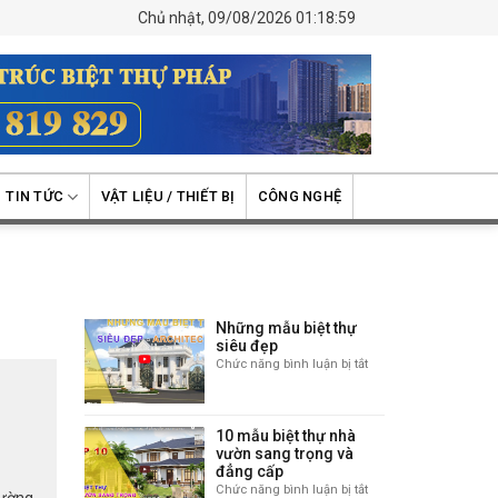
Chủ nhật, 09/08/2026 01:18:59
TIN TỨC
VẬT LIỆU / THIẾT BỊ
CÔNG NGHỆ
Những mẫu biệt thự
siêu đẹp
Chức năng bình luận bị tắt
ở
Những
mẫu
i
biệt
10 mẫu biệt thự nhà
thự
vườn sang trọng và
siêu
đẳng cấp
đẹp
Chức năng bình luận bị tắt
ở