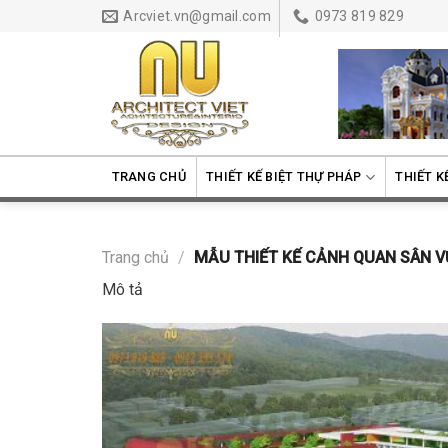
Skip
Arcviet.vn@gmail.com
0973 819 829
to
content
TRANG CHỦ
THIẾT KẾ BIỆT THỰ PHÁP
THIẾT K
Trang chủ
/
MẪU THIẾT KẾ CẢNH QUAN SÂN 
Mô tả