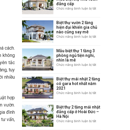
nhất
đẳng cấp
Việt
Chức năng bình luận bị tắt
ở
Nam
Chiêm
ngưỡng
Biệt thự vườn 2 tầng
những
hiện đại khiến gia chủ
mẫu
nào cũng say mê
biệt
Chức năng bình luận bị tắt
ở
thự
Biệt
nhà
thự
há cách.
vườn
Mẫu biệt thự 1 tầng 3
vườn
đẳng
ờn không
phòng ngủ tiện nghi,
2
cấp
nhìn là mê
tầng
uyên tắc
Chức năng bình luận bị tắt
ở
hiện
àng, tuy
Mẫu
đại
biệt
ới nhiều
khiến
Biệt thự mái nhật 2 tầng
thự
gia
có gara hot nhất năm
1
chủ
2021
tầng
nào
Chức năng bình luận bị tắt
ở
3
cũng
huật hợp
Biệt
phòng
say
thự
ân vườn.
ngủ
mê
Biệt thự 2 tầng mái nhật
mái
tiện
gia đình
đẳng cấp ở Hoài Đức –
nhật
nghi,
Hà Nội
2
 tư vấn,
nhìn
Chức năng bình luận bị tắt
ở
tầng
là
Biệt
có
mê