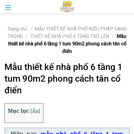
Skip
to
content
Trang chủ
/
MẪU THIẾT KẾ NHÀ PHỐ KIỂU PHÁP SANG
TRỌNG
/
THIẾT KẾ NHÀ PHỐ 6 TẦNG TRỞ LÊN
/
Mẫu
thiết kế nhà phố 6 tầng 1 tum 90m2 phong cách tân cổ
điển
Mẫu thiết kế nhà phố 6 tầng 1
tum 90m2 phong cách tân cổ
điển
Mục lục
[
Ẩn
]
Hiện nay,
mẫu nhà phố 6 tầng 1 tum