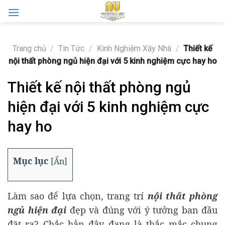
Skip
to
content
Trang chủ
/
Tin Tức
/
Kinh Nghiệm Xây Nhà
/
Thiết kế
nội thất phòng ngủ hiện đại với 5 kinh nghiệm cực hay ho
Thiết kế nội thất phòng ngủ
hiện đại với 5 kinh nghiệm cực
hay ho
Mục lục
[
Ẩn
]
Làm sao để lựa chọn, trang trí
nội thất phòng
ngủ hiện đại
đẹp và đúng với ý tưởng ban đầu
đặt ra? Chắc hẳn đây đang là thắc mắc chung