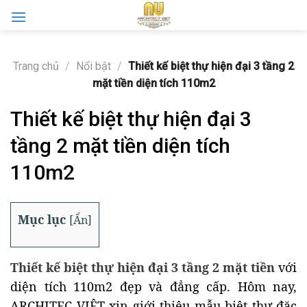
Skip
to
content
Trang chủ
/
Nổi bật
/
Thiết kế biệt thự hiện đại 3 tầng 2
mặt tiền diện tích 110m2
Thiết kế biệt thự hiện đại 3
tầng 2 mặt tiền diện tích
110m2
Mục lục
[
Ẩn
]
Thiết kế biệt thự hiện đại 3 tầng 2 mặt tiền
với
diện tích 110m2 đẹp và đẳng cấp. Hôm nay,
ARCHITEC VIỆT xin giới thiệu mẫu biệt thự đặc