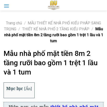
Skip
to
content
Trang chủ
/
MẪU THIẾT KẾ NHÀ PHỐ KIỂU PHÁP SANG
TRỌNG
/
THIẾT KẾ NHÀ PHỐ 2 TẦNG KIỂU PHÁP
/
Mẫu
nhà phố mặt tiền 8m 2 tầng rưỡi bao gồm 1 trệt 1 lầu và 1
tum
Mẫu nhà phố mặt tiền 8m 2
tầng rưỡi bao gồm 1 trệt 1 lầu
và 1 tum
Mục lục
[
Ẩn
]
Hiện nay, các mẫu
thiết kế nhà phố mặt