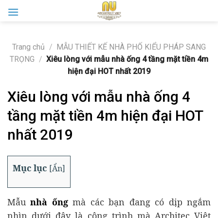
Skip
to
content
Trang chủ
/
MẪU THIẾT KẾ NHÀ PHỐ KIỂU PHÁP SANG
TRỌNG
/
Xiêu lòng với mẫu nhà ống 4 tầng mặt tiền 4m
hiện đại HOT nhất 2019
Xiêu lòng với mẫu nhà ống 4
tầng mặt tiền 4m hiện đại HOT
nhất 2019
Mục lục
[
Ẩn
]
Mẫu
nhà ống
mà các bạn đang có dịp ngắm
nhìn dưới đây là công trình mà Architec Việt