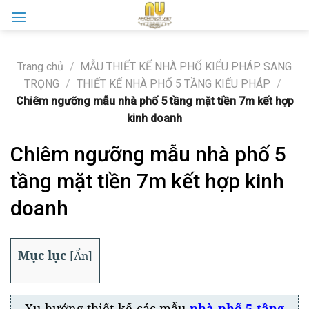
Skip
to
content
Trang chủ
/
MẪU THIẾT KẾ NHÀ PHỐ KIỂU PHÁP SANG
TRỌNG
/
THIẾT KẾ NHÀ PHỐ 5 TẦNG KIỂU PHÁP
/
Chiêm ngưỡng mẫu nhà phố 5 tầng mặt tiền 7m kết hợp
kinh doanh
Chiêm ngưỡng mẫu nhà phố 5
tầng mặt tiền 7m kết hợp kinh
doanh
Mục lục
[
Ẩn
]
Xu hướng thiết kế các mẫu
nhà phố 5 tầng