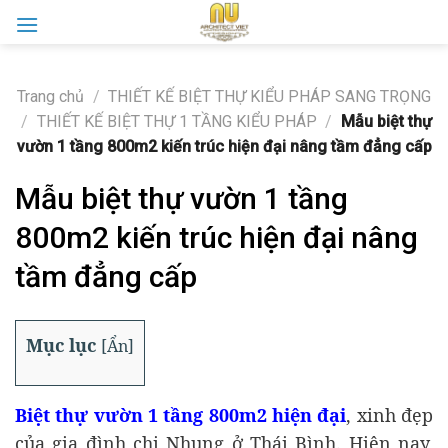
Skip
to
content
Trang chủ
/
THIẾT KẾ BIỆT THỰ KIỂU PHÁP SANG TRỌNG
/
THIẾT KẾ BIỆT THỰ 1 TẦNG KIỂU PHÁP
/
Mẫu biệt thự
vườn 1 tầng 800m2 kiến trúc hiện đại nâng tầm đẳng cấp
Mẫu biệt thự vườn 1 tầng
800m2 kiến trúc hiện đại nâng
tầm đẳng cấp
Mục lục
[
Ẩn
]
Biệt thự vườn 1 tầng 800m2 hiện đại
, xinh đẹp
của gia đình chị Nhung ở Thái Bình. Hiện nay,