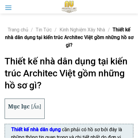
Skip
to
content
Trang chủ
/
Tin Tức
/
Kinh Nghiệm Xây Nhà
/
Thiết kế
nhà dân dụng tại kiến trúc Architec Việt gồm những hồ sơ
gì?
Thiết kế nhà dân dụng tại kiến
trúc Architec Việt gồm những
hồ sơ gì?
Mục lục
[
Ẩn
]
Thiết kế nhà dân dụng
cần phải có hồ sơ bởi đây là
những thông tin quan trọng và chi tiết nhất do đơn vị