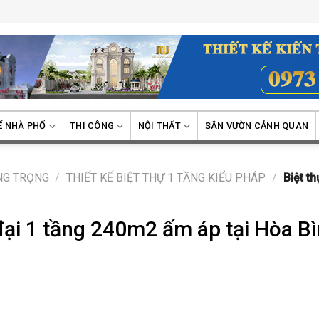
Ế NHÀ PHỐ
THI CÔNG
NỘI THẤT
SÂN VƯỜN CẢNH QUAN
ANG TRỌNG
/
THIẾT KẾ BIỆT THỰ 1 TẦNG KIỂU PHÁP
/
Biệt th
đại 1 tầng 240m2 ấm áp tại Hòa B