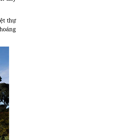
ệt thự
thoáng