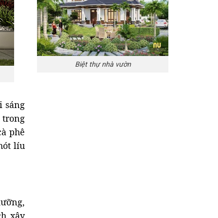
Biệt thự nhà vườn
i sáng
 trong
cà phê
ót líu
dưỡng,
ch xây