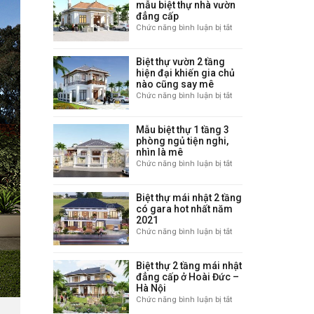
mẫu biệt thự nhà vườn
nhất
đẳng cấp
Việt
Chức năng bình luận bị tắt
ở
Nam
Chiêm
ngưỡng
Biệt thự vườn 2 tầng
những
hiện đại khiến gia chủ
mẫu
nào cũng say mê
biệt
Chức năng bình luận bị tắt
ở
thự
Biệt
nhà
thự
vườn
Mẫu biệt thự 1 tầng 3
vườn
đẳng
phòng ngủ tiện nghi,
2
cấp
nhìn là mê
tầng
Chức năng bình luận bị tắt
ở
hiện
Mẫu
đại
biệt
khiến
Biệt thự mái nhật 2 tầng
thự
gia
có gara hot nhất năm
1
chủ
2021
tầng
nào
Chức năng bình luận bị tắt
ở
3
cũng
Biệt
phòng
say
thự
ngủ
mê
Biệt thự 2 tầng mái nhật
mái
tiện
đẳng cấp ở Hoài Đức –
nhật
nghi,
Hà Nội
2
nhìn
Chức năng bình luận bị tắt
ở
tầng
là
Biệt