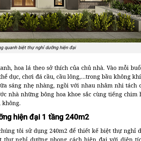
g quanh biệt thự nghỉ dưỡng hiện đại
anh, hoa lá theo sở thích của chủ nhà. Vào mỗi buổ
thể dục, chơi đá cầu, cầu lông,…trong bầu không khí
bữa sáng nhẹ nhàng, ngồi với nhau nhâm nhi tách 
ước nhà những bông hoa khoe sắc cùng tiếng chim h
i không.
ưỡng hiện đại 1 tầng 240m2
chúng tôi sử dụng 240m2 để thiết kế biệt thự nghỉ 
t thự nghỉ dưỡng phong cách hiện đại với diện tí