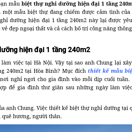
 bạn mẫu
biệt thự nghỉ dưỡng hiện đại 1 tầng 240
à một mẫu biệt thự đang chiếm được cảm tình của
 nghỉ dưỡng hiện đại 1 tầng 240m2 này lại được yêu
vẻ đẹp ngoại thất và cả cách bố trí công năng thôn
 dưỡng hiện đại 1 tầng 240m2
làm việc tại Hà Nội. Vậy tại sao anh Chung lại xâ
ầng 240m2 tại Hòa Bình? Mục đích
thiết kế mẫu bi
ơi nghỉ ngơi cho gia đình vào mỗi dịp cuối tuần. 
 hợp để gia đình thư giãn sau những ngày làm việ
 anh Chung. Việc thiết kế biệt thự nghỉ dưỡng tại 
m quê hương, người thân.