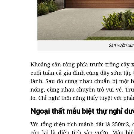
Sân vườn xun
Khoảng sân rộng phía trước trồng cây x
cuối tuần cả gia đình cùng dậy sớm tập 
lành. Sau đó cùng nhau chuẩn bị một 
nóng, cùng nhau chuyện trò vui vẻ. Tr
lo. Chỉ nghĩ thôi cũng thấy tuyệt vời phả
Ngoại thất mẫu biệt thự nghỉ d
Với tổng diện tích mảnh đất là 350m2, 
còn lại là diện tích sân vườn.
Mẫu biệ