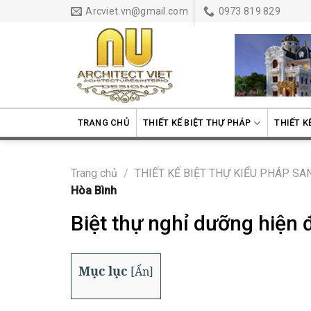
Skip
Arcviet.vn@gmail.com
0973 819 829
to
content
TRANG CHỦ
THIẾT KẾ BIỆT THỰ PHÁP
THIẾT K
Trang chủ
/
THIẾT KẾ BIỆT THỰ KIỂU PHÁP S
Hòa Bình
Biệt thự nghỉ dưỡng hiện 
Mục lục
[
Ẩn
]