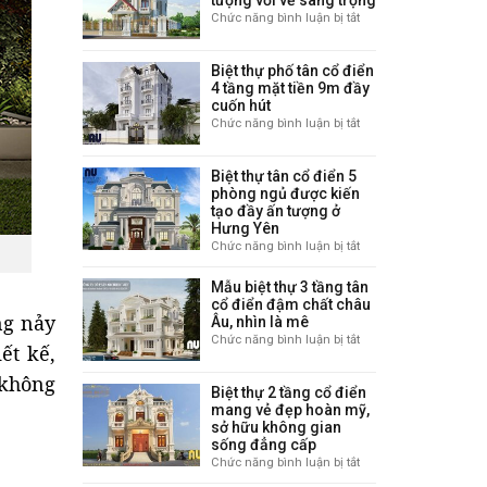
tượng với vẻ sang trọng
tầng
là
Chức năng bình luận bị tắt
ở
có
mê
Biệt
gara
thự
kết
Biệt thự phố tân cổ điển
tân
hợp
4 tầng mặt tiền 9m đầy
cổ
sân
cuốn hút
điển
vườn
Chức năng bình luận bị tắt
ở
3
lý
Biệt
tầng
tưởng
thự
11x12m
Biệt thự tân cổ điển 5
phố
gây
phòng ngủ được kiến
tân
ấn
tạo đầy ấn tượng ở
cổ
tượng
Hưng Yên
điển
với
Chức năng bình luận bị tắt
ở
4
vẻ
Biệt
tầng
sang
thự
Mẫu biệt thự 3 tầng tân
mặt
trọng
tân
cổ điển đậm chất châu
tiền
ng nảy
Âu, nhìn là mê
cổ
9m
điển
Chức năng bình luận bị tắt
ở
đầy
ết kế,
5
Mẫu
cuốn
phòng
biệt
 không
hút
Biệt thự 2 tầng cổ điển
ngủ
thự
mang vẻ đẹp hoàn mỹ,
được
3
sở hữu không gian
kiến
tầng
sống đẳng cấp
tạo
tân
Chức năng bình luận bị tắt
ở
đầy
cổ
Biệt
ấn