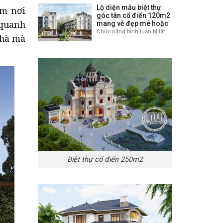
điển
thự
Lộ diện mẫu biệt thự
àm nơi
tượng
đậm
2
góc tân cổ điển 120m2
ở
chất
 quanh
mang vẻ đẹp mê hoặc
tầng
Hưng
châu
cổ
Chức năng bình luận bị tắt
ở
Yên
Âu,
nhà mà
điển
Lộ
nhìn
mang
diện
là
vẻ
mẫu
mê
đẹp
biệt
hoàn
thự
mỹ,
góc
sở
tân
hữu
cổ
không
điển
gian
120m2
sống
mang
đẳng
vẻ
cấp
đẹp
mê
hoặc
Biệt thự cổ điển 250m2