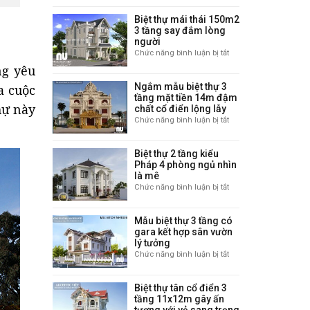
có
mê
thự
gara
Biệt thự mái thái 150m2
2
hot
3 tầng say đắm lòng
tầng
nhất
người
mái
năm
Chức năng bình luận bị tắt
ở
nhật
2021
Biệt
ng yêu
đẳng
thự
cấp
Ngắm mẫu biệt thự 3
a cuộc
mái
ở
tầng mặt tiền 14m đậm
thái
Hoài
hự này
chất cổ điển lộng lẫy
150m2
Đức
Chức năng bình luận bị tắt
ở
3
–
Ngắm
tầng
Hà
mẫu
say
Nội
Biệt thự 2 tầng kiểu
biệt
đắm
Pháp 4 phòng ngủ nhìn
thự
lòng
là mê
3
người
Chức năng bình luận bị tắt
ở
tầng
Biệt
mặt
thự
tiền
Mẫu biệt thự 3 tầng có
2
14m
gara kết hợp sân vườn
tầng
đậm
lý tưởng
kiểu
chất
Chức năng bình luận bị tắt
ở
Pháp
cổ
Mẫu
4
điển
biệt
phòng
lộng
Biệt thự tân cổ điển 3
thự
ngủ
lẫy
tầng 11x12m gây ấn
3
nhìn