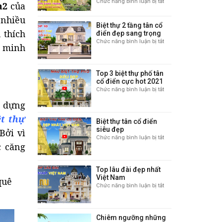
Chức năng bình luận bị tắt
ở
m2
của
10
 nhiều
mẫu
Biệt thự 2 tầng tân cổ
biệt
 thích
điển đẹp sang trọng
thự
Chức năng bình luận bị tắt
ở
nhà
g minh
Biệt
vườn
thự
sang
2
trọng
Top 3 biệt thự phố tân
tầng
và
cổ điển cực hot 2021
tân
đẳng
Chức năng bình luận bị tắt
ở
cổ
cấp
Top
điển
y dựng
3
đẹp
biệt
ệt thự
sang
Biệt thự tân cổ điển
thự
trọng
siêu đẹp
Bởi vì
phố
Chức năng bình luận bị tắt
ở
tân
c căng
Biệt
cổ
thự
điển
tân
cực
Top lâu đài đẹp nhất
cổ
hot
Việt Nam
quê
điển
2021
Chức năng bình luận bị tắt
ở
siêu
Top
đẹp
lâu
đài
Chiêm ngưỡng những
đẹp