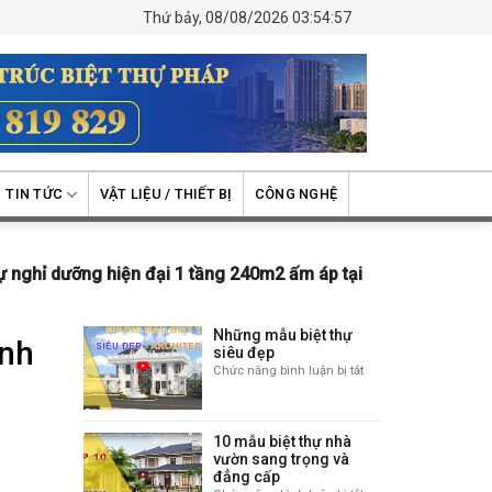
Thứ bảy, 08/08/2026 03:54:57
TIN TỨC
VẬT LIỆU / THIẾT BỊ
CÔNG NGHỆ
ự nghỉ dưỡng hiện đại 1 tầng 240m2 ấm áp tại
Những mẫu biệt thự
ình
siêu đẹp
Chức năng bình luận bị tắt
ở
Những
mẫu
biệt
10 mẫu biệt thự nhà
thự
vườn sang trọng và
siêu
đẳng cấp
đẹp