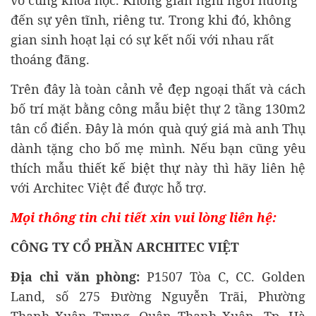
vô cùng khoa học. Không gian nghỉ ngơi hướng
đến sự yên tĩnh, riêng tư. Trong khi đó, không
gian sinh hoạt lại có sự kết nối với nhau rất
thoáng đãng.
Trên đây là toàn cảnh vẻ đẹp ngoại thất và cách
bố trí mặt bằng công mẫu biệt thự 2 tầng 130m2
tân cổ điển. Đây là món quà quý giá mà anh Thụ
dành tặng cho bố mẹ mình. Nếu bạn cũng yêu
thích mẫu
thiết kế biệt thự
này thì hãy liên hệ
với Architec Việt để được hỗ trợ.
Mọi thông tin chi tiết xin vui lòng liên hệ:
CÔNG TY CỔ PHẦN ARCHITEC VIỆT
Địa chỉ văn phòng:
P1507 Tòa C, CC. Golden
Land, số 275 Đường Nguyễn Trãi, Phường