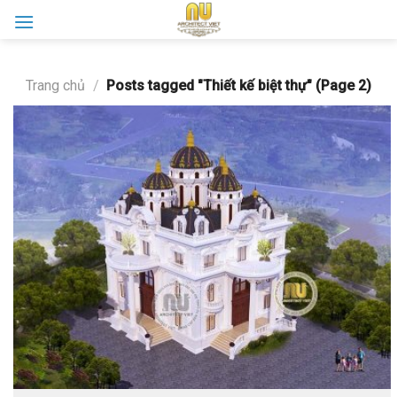
Skip
to
content
Trang chủ
/
Posts tagged "Thiết kế biệt thự" (Page 2)