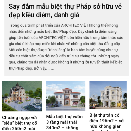
Say đắm mẫu biệt thự Pháp sở hữu vẻ
đẹp kiều diễm, danh giá
Trong quá trình phát triển của ARCHITEC VIỆT không thể không
nhắc đến những mẫu biệt thự Pháp đẹp. Đây chính là điểm sáng
giúp tên tuổi của ARCHITEC VIỆT luôn hiện hữu trong tâm thức các
gia chủ ở khắp mọi miền khi nhắc về những căn biệt thự đẳng cấp.
Mỗi căn biệt thự được “trình làng” là bao tâm huyết cũng như sự
đầu tư chất xám của đội ngũ kiến trúc sư chúng tôi. Những ngày
qua, chúng tôi đã nhận được không ít những lời tư vấn thiết kế biệt
thự Pháp đẹp. Bởi vậy, ... ...
Biệt thự tân cổ
Mẫu biệt thự vườn
Choáng ngợp với
điển 196m2 – sở
3 tầng mái thái
“siêu” biệt thự cổ
hữu không gian
340m2 – không
điển 250m2 mái